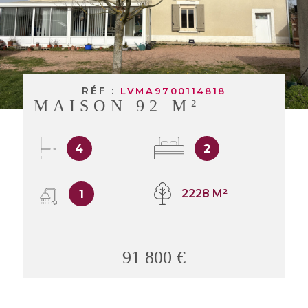
BUDGET
BIENS V
RECHERCHER
RÉF :
LVMA9700114818
MAISON 92 M²
4
2
1
2228 M²
91 800 €