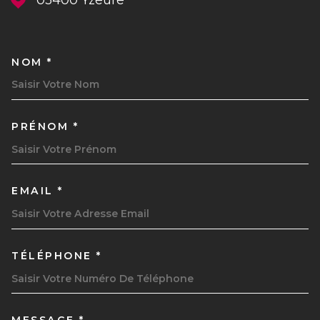
NOM *
TRAD_MELTEM_VOSCOORDON
PRÉNOM *
EMAIL *
TÉLÉPHONE *