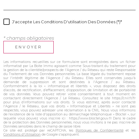
J'accepte Les Conditions D'utilisation Des Données (*)*
* champs obligatoires
ENVOYER
Les informations recueillies sur ce formulaire sont enregistrées dans un fichier
informatisé par La Boite Immo agissant comme Sous-traitant du traitement pour
la gestion de la clientèle/prospects de l'Agence / du Réseau qui reste Responsable
du Traitement de vos Données personnelles. La base légale du traitement repose
sur l'intérêt légitime de l'Agence / du Réseau. Elles sont conservées jusqu'à
demande de suppression et sont destinées à l'Agence / au Réseau.
Conformément à la loi « informatique et libertés », vous disposez des droits
d’accès, de rectification, d’effacement, d’opposition, de limitation et de portabilité
de vos données. Vous pouvez retirer votre consentement à tout moment en
contactant directement l’Agence / Le Réseau. Consultez le site https://cnil.fr/fr
pour plus d’informations sur vos droits. Si vous estimez, après avoir contacté
l'Agence / le Réseau, que vos droits « Informatique et Libertés » ne sont pas
respectés, vous pouvez adresser une réclamation à la CNIL. Nous vous informons
de l’existence de la liste d'opposition au démarchage téléphonique « Bloctel », sur
laquelle vous pouvez vous inscrire ici : https://www.bloctel.gouv.fr Dans le cadre
de la protection des Données personnelles, nous vous invitons à ne pas inscrire de
Données sensibles dans le champ de saisie libre.
Ce site est protégé par reCAPTCHA, les
Politiques de Confidentialité
et les
Conditions d'Utilisation
de Google s'appliquent.