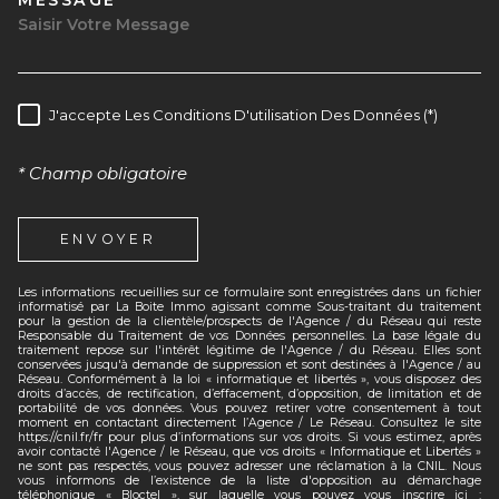
MESSAGE *
TRAD_MELTEM_VOREDEMAND
J'accepte Les Conditions D'utilisation Des Données (*)
RÈGLEMENTATION
* Champ obligatoire
ENVOYER
Les informations recueillies sur ce formulaire sont enregistrées dans un fichier
informatisé par La Boite Immo agissant comme Sous-traitant du traitement
pour la gestion de la clientèle/prospects de l'Agence / du Réseau qui reste
Responsable du Traitement de vos Données personnelles. La base légale du
traitement repose sur l'intérêt légitime de l'Agence / du Réseau. Elles sont
conservées jusqu'à demande de suppression et sont destinées à l'Agence / au
Réseau. Conformément à la loi « informatique et libertés », vous disposez des
droits d’accès, de rectification, d’effacement, d’opposition, de limitation et de
portabilité de vos données. Vous pouvez retirer votre consentement à tout
moment en contactant directement l’Agence / Le Réseau. Consultez le site
https://cnil.fr/fr pour plus d’informations sur vos droits. Si vous estimez, après
avoir contacté l'Agence / le Réseau, que vos droits « Informatique et Libertés »
ne sont pas respectés, vous pouvez adresser une réclamation à la CNIL. Nous
vous informons de l’existence de la liste d'opposition au démarchage
téléphonique « Bloctel », sur laquelle vous pouvez vous inscrire ici :