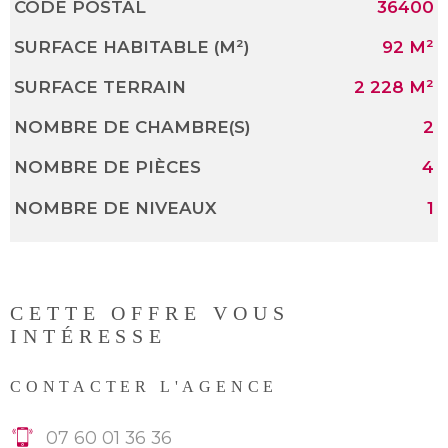
CODE POSTAL
36400
Caractérisque
Valeurs
SURFACE HABITABLE (M²)
92 M²
SURFACE TERRAIN
2 228 M²
NOMBRE DE CHAMBRE(S)
2
NOMBRE DE PIÈCES
4
NOMBRE DE NIVEAUX
1
CETTE OFFRE
VOUS
INTÉRESSE
CONTACTER L'AGENCE
07 60 01 36 36