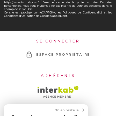
https://www.bloctel.gouv.fr Dans le cadre de la protection des Données
personnelles, nous vous invitons à ne pas inscrire de Données sensibles dans le
champ de saisie libre.
Ce site est protégé par reCAPTCHA, les
Politiques de Confidentialité
et les
Conditions d'Utilisation
de Google s'appliquent.
SE CONNECTER
ESPACE PROPRIÉTAIRE
ADHÉRENTS
On en reste là