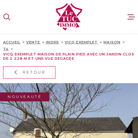
Aller
Aller
Aller
Aller
à
à
au
au
:
la
menu
contenu
VOTRE
recherche
principal
RECHERCHE
VENTES
ACCUEIL
VENTE
INDRE
VICQ EXEMPLET
MAISON
T4
TYPE
D'OFFRE
VICQ EXEMPLET MAISON DE PLAIN PIED AVEC UN JARDIN CLOS
VENTE
DE 2 228 M ET UNE VUE DEGAGEE
LOCATI
TYPE
RETOUR
DE
ESTIMA
TYPE DE BIEN
BIEN
PAYS
RECRUT
NOUVEAUTÉ
PAYS
CONTAC
VILLE
SITE GR
Budget