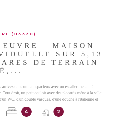
SITE G
RE (03320)
BIENS 
LEUVRE – MAISON
VIDUELLE SUR 5,13
TARES DE TERRAIN
É,...
s arrivez dans un hall spacieux avec un escalier menant à
r. Tout droit, un petit couloir avec des placards mène à la salle
d'un WC, d'un double vasques, d'une douche à l'italienne et
nt pour une machine à laver. Ce couloir dispose d'une porte
4
2
rrière de la maison et mène à un espace de rangement. À