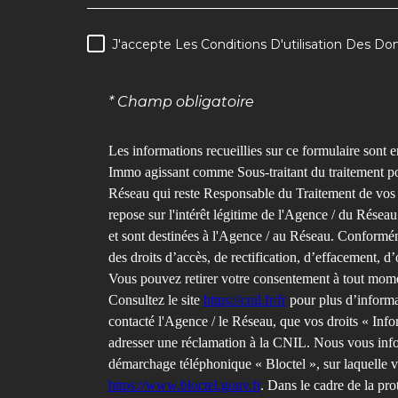
J'accepte Les Conditions D'utilisation Des Don
RÈGLEMENTATION
* Champ obligatoire
Les informations recueillies sur ce formulaire sont e
Immo agissant comme Sous-traitant du traitement pou
Réseau qui reste Responsable du Traitement de vos 
repose sur l'intérêt légitime de l'Agence / du Rése
et sont destinées à l'Agence / au Réseau. Conforméme
des droits d’accès, de rectification, d’effacement, d’
Vous pouvez retirer votre consentement à tout mome
Consultez le site
https://cnil.fr/fr
pour plus d’informat
contacté l'Agence / le Réseau, que vos droits « Info
adresser une réclamation à la CNIL. Nous vous infor
démarchage téléphonique « Bloctel », sur laquelle v
https://www.bloctel.gouv.fr
. Dans le cadre de la pr