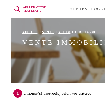
Aller
Aller
Aller
Aller
AFFINER VOTRE
à
à
au
au
VENTES
LOCA
RECHERCHE
:
la
menu
contenu
recherche
principal
ACCUEIL
VENTE
ALLIER
COULEUVRE
VENTE IMMOBILI
1
annonce(s) trouvée(s) selon vos critères