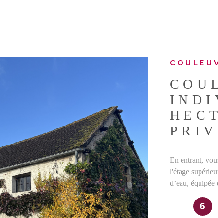
COULEUV
COU
INDI
HEC
PRIV
En entrant, vou
l'étage supérieu
d’eau, équipée 
IEN
d'un raccordeme
6
donnant sur l'a