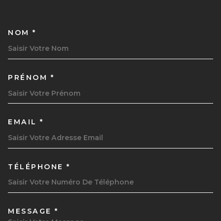
NOM *
TRAD_MELTEM_VOSCOORDON
PRÉNOM *
EMAIL *
TÉLÉPHONE *
MESSAGE *
TRAD_MELTEM_VOREDEMAND